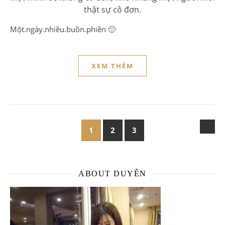
thật sự cô đơn.
Một.ngày.nhiều.buồn.phiền 🙂
XEM THÊM
1
2
3
ABOUT DUYÊN