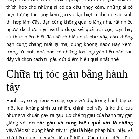
thích hợp cho những ai có da đầu nhạy cảm, những ai có
hiện tượng tóc rụng kèm gàu và đặc biệt là phụ nữ sau sinh
thì hợp lắm đấy. Bạn cũng không quá lo lắng nha, rất nhiều
người đã thực hiện và thu được kết quả tích cực, bạn hãy
cứ thực hiện, biết đâu sẽ có hiệu quả như vậy, còn không
bạn cũng chẳng mất gì mà, đúng không nào? Hãy xem,
trong tủ lạnh nhà bạn có những loại nguyên liệu nào sau
đây và chọn cách trị gàu dứt điểm hiệu quả nhất nhé.
Chữa trị tóc gàu bằng hành
tây
Hành tây có vị nồng và cay, cộng với đó, trong hành tây có
một loại kháng sinh tự nhiên, chính bởi vậy là kẻ thù của
những vi khuẩn gây ra gàu. Cơ chế trị gàu của hành tây gần
giống với
trị tóc gàu và rụng hiệu quả với lá thông
vậy.Việc sử dụng hành tây trị gàu là biện pháp hữu hiệu và
khá tiện dụng, nguyên liệu dễ kiếm. Cách thực hiện cũng