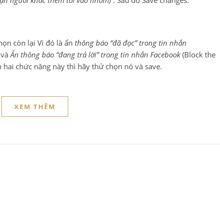
ặn người khác thêm tôi vào nhóm)
. Sau đó Save changes.
ọn còn lại Vì đó là ẩn
thông báo “đã đọc” trong tin nhắn
 và
Ẩn thông báo “đang trả lời” trong tin nhắn Facebook
(Block the
ch hai chức năng này thì hãy thử chọn nó và save.
XEM THÊM