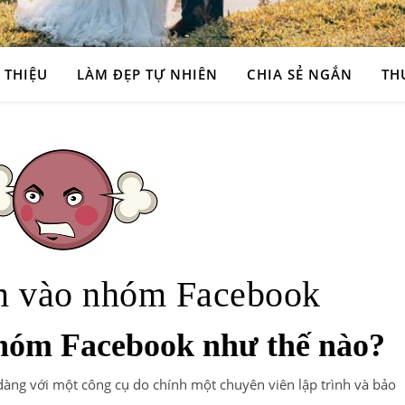
 THIỆU
LÀM ĐẸP TỰ NHIÊN
CHIA SẺ NGẮN
TH
m vào nhóm Facebook
hóm Facebook như thế nào?
với một công cụ do chính một chuyên viên lập trình và bảo