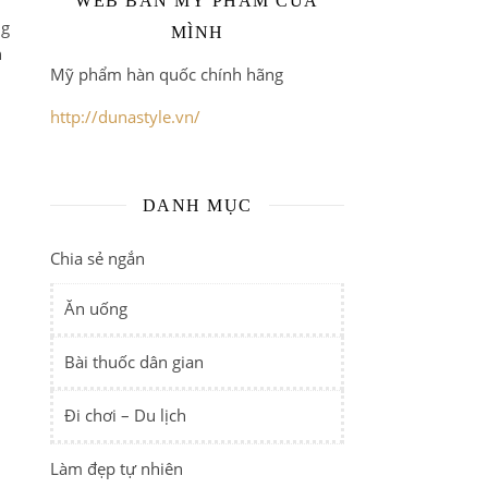
WEB BÁN MỸ PHẨM CỦA
ng
MÌNH
n
Mỹ phẩm hàn quốc chính hãng
i
http://dunastyle.vn/
DANH MỤC
Chia sẻ ngắn
Ăn uống
Bài thuốc dân gian
Đi chơi – Du lịch
Làm đẹp tự nhiên