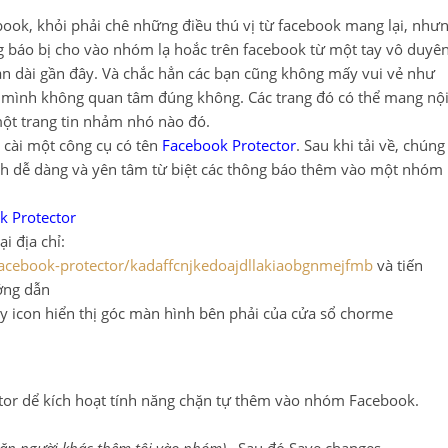
ook, khỏi phải chê những điều thú vị từ facebook mang lại, như
ông báo bị cho vào nhóm lạ hoắc trên facebook từ một tay vô duyê
ian dài gần đây. Và chắc hẳn các bạn cũng không mấy vui vẻ như
mình không quan tâm đúng không. Các trang đó có thể mang nộ
một trang tin nhảm nhó nào đó.
 cài một công cụ có tên
Facebook Protector
. Sau khi tải về, chúng
ách dễ dàng và yên tâm từ biệt các thông báo thêm vào một nhóm
k Protector
ại địa chỉ:
facebook-protector/kadaffcnjkedoajdllakiaobgnmejfmb
và tiến
ướng dẫn
ấy icon hiển thị góc màn hình bên phải của cửa sổ chorme
or dể kích hoạt tính năng chặn tự thêm vào nhóm Facebook.