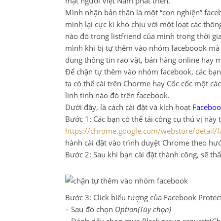
mật người Việt Nam phát triển.
Mình nhận bản thân là một “con nghiện” faceb
mình lại cực kì khó chịu với một loạt các th
nào đó trong listfriend của mình trong thời g
mình khi bị tự thêm vào nhóm faceboook mà 
dung thông tin rao vặt, bán hàng online hay 
Để chặn tự thêm vào nhóm facebook, các bạn
ta có thể cài trên Chorme hay Cốc cốc một c
linh tinh nào đó trên facebook.
Dưới đây, là cách cài đặt và kích hoạt
Faceboo
Bước 1: Các bạn có thể tải công cụ thú vị này t
https://chrome.google.com/webstore/detail/
hành cài đặt vào trình duyệt Chrome theo h
Bước 2: Sau khi bạn cài đặt thành công, sẽ th
Bước 3: Click biểu tượng của Facebook Protect
– Sau đó chọn
Option(Tùy chọn)