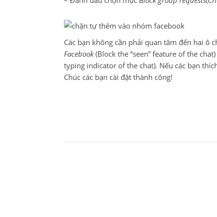
– Đánh dấu chọn mục
Block group requests
(
Ch
Các bạn không cần phải quan tâm đến hai ô ch
Facebook
(Block the “seen” feature of the chat)
typing indicator of the chat). Nếu các bạn thí
Chúc các bạn cài đặt thành công!