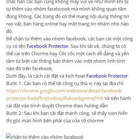
chắc hẳn các bạn cũng không mấy vui vẻ như mình khi bị
tự thêm vào nhóm faceboook mà mình không quan tâm
đúng không. Các trang đó có thể mang nội dung thông tin
rao vặt, bán hàng online hay một trang tin nhảm nhó nào
đó.
Để chặn tự thêm vào nhóm facebook, các bạn cài một công
cụ có tên
Facebook Protector
. Sau khi tải về, chúng ta có
thể cài trên Chorme hay Cốc cốc một cách dễ dàng và yên
tâm từ biệt các thông báo thêm vào một nhóm linh tinh
nào đó trên facebook.
Dưới đây, là cách cài đặt và kích hoạt
Facebook Protector
Bước 1: Các bạn có thể tải công cụ thú vị này tại địa chỉ:
https://chrome.google.com/webstore/detail/facebook-
protector/kadaffcnjkedoajdllakiaobgnmejfmb
và tiến hành
cài đặt vào trình duyệt Chrome theo hướng dẫn
Bước 2: Sau khi bạn cài đặt thành công, sẽ thấy icon hiển
thị góc màn hình bên phải của cửa sổ chorme