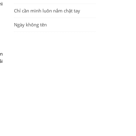
hì
Chỉ cần mình luôn nắm chặt tay
Ngày không tên
ôn
ải