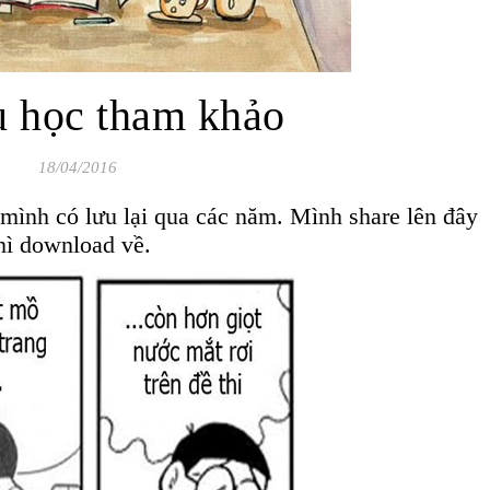
ệu học tham khảo
18/04/2016
 mình có lưu lại qua các năm. Mình share lên đây
hì download về.