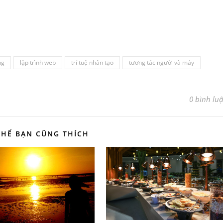
ng
lập trình web
trí tuệ nhân tạo
tương tác người và máy
0 bình lu
THỂ BẠN CŨNG THÍCH