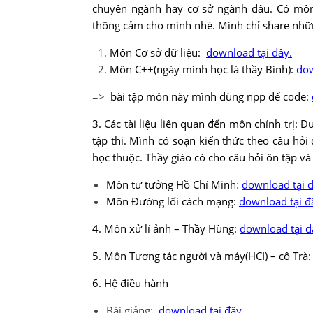
chuyên ngành hay cơ sở ngành đâu. Có môn
thông cảm cho mình nhé. Mình chỉ share nhữn
Môn Cơ sở dữ liệu:
download tại đây
.
Môn C++(ngày mình học là thầy Bình):
dow
=>
bài tập môn này mình dùng npp để code:
3. Các tài liệu liên quan đến môn chính trị: 
tập thi. Mình có soạn kiến thức theo câu hỏi
học thuộc. Thầy giáo có cho câu hỏi ôn tập và 
Môn tư tưởng Hồ Chí Minh
:
download tại 
Môn Đường lối cách mạng:
download tại đ
4. Môn xử lí ảnh – Thầy Hùng:
download tại đ
5. Môn Tương tác người và máy(HCI) – cô Trà:
6. Hệ điều hành
Bài giảng:
download tại đây
.