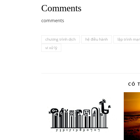
Comments
comments
chương trình dịch
hệ điều hành
lập trình mạ
vi xử lý
CÓ 