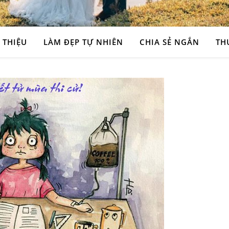
 THIỆU
LÀM ĐẸP TỰ NHIÊN
CHIA SẺ NGẮN
TH