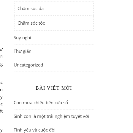
Chăm sóc da
Chăm sóc tóc
Suy nghĩ
tư
Thư giãn
ời
ng
Uncategorized
ác
BÀI VIẾT MỚI
ên
ây
Cơn mưa chiều bên cửa sổ
ác
ột
Sinh con là một trải nghiệm tuyệt vời
ay
Tình yêu và cuộc đời