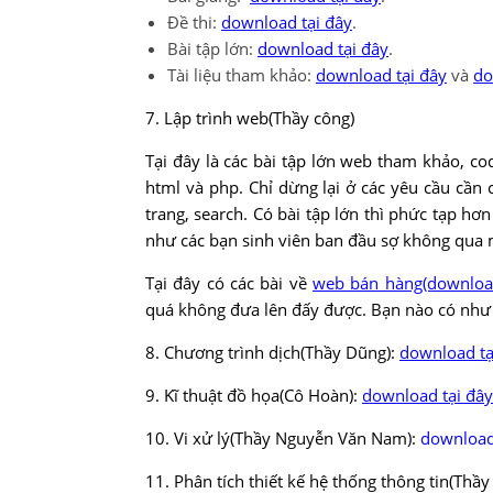
Đề thi:
download tại đây
.
Bài tập lớn:
download tại đây
.
Tài liệu tham khảo:
download tại đây
và
do
7. Lập trình web(Thầy công)
Tại đây là các bài tập lớn web tham khảo, 
html và php. Chỉ dừng lại ở các yêu cầu cần 
trang, search. Có bài tập lớn thì phức tạp hơ
như các bạn sinh viên ban đầu sợ không qua
Tại đây có các bài về
web bán hàng
(download
quá không đưa lên đấy được. Bạn nào có như 
8. Chương trình dịch(Thầy Dũng):
download tạ
9. Kĩ thuật đồ họa(Cô Hoàn):
download tại đây
10. Vi xử lý(Thầy Nguyễn Văn Nam):
download
11. Phân tích thiết kế hệ thống thông tin(Thầy 