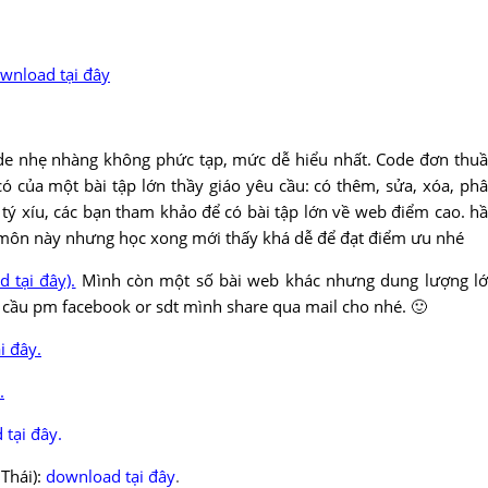
wnload tại đây
code nhẹ nhàng không phức tạp, mức dễ hiểu nhất. Code đơn thu
có của một bài tập lớn thầy giáo yêu cầu: có thêm, sửa, xóa, ph
n tý xíu, các bạn tham khảo để có bài tập lớn về web điểm cao. h
 môn này nhưng học xong mới thấy khá dễ để đạt điểm ưu nhé
 tại đây).
Mình còn một số bài web khác nhưng dung lượng l
cầu pm facebook or sdt mình share qua mail cho nhé. 🙂
i đây
.
.
 tại đây
.
Thái):
download tại đây
.