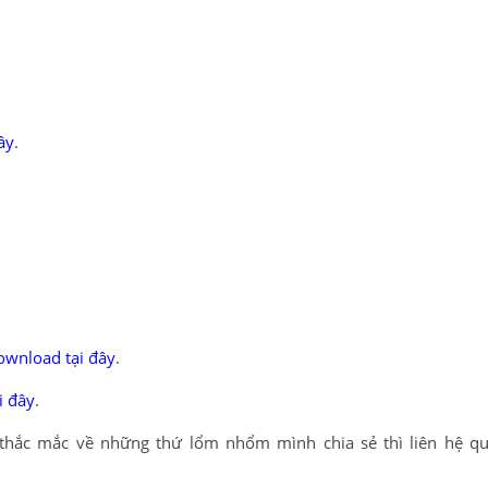
ây
.
ownload tại đây
.
i đây
.
gì thắc mắc về những thứ lổm nhổm mình chia sẻ thì liên hệ q