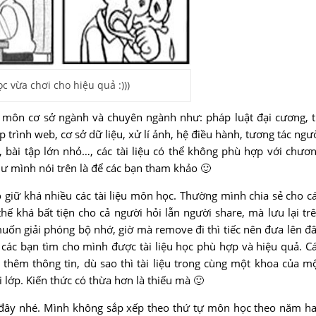
c vừa chơi cho hiệu quả :)))
bộ môn cơ sở ngành và chuyên ngành như: pháp luật đại cương, 
 trình web, cơ sở dữ liệu, xử lí ảnh, hệ điều hành, tương tác ngư
 bài tập lớn nhỏ…, các tài liệu có thể không phù hợp với chươ
hư mình nói trên là để các bạn tham khảo 🙂
 giữ khá nhiều các tài liệu môn học. Thường mình chia sẻ cho c
 khá bất tiện cho cả người hỏi lẫn người share, mà lưu lại tr
uốn giải phóng bộ nhớ, giờ mà remove đi thì tiếc nên đưa lên đ
 các bạn tìm cho mình được tài liệu học phù hợp và hiệu quả. C
 thêm thông tin, dù sao thì tài liệu trong cùng một khoa của m
i
lớp. Kiến thức có thừa hơn là thiếu mà 🙂
i đây nhé. Mình không sắp xếp theo thứ tự môn học theo năm h