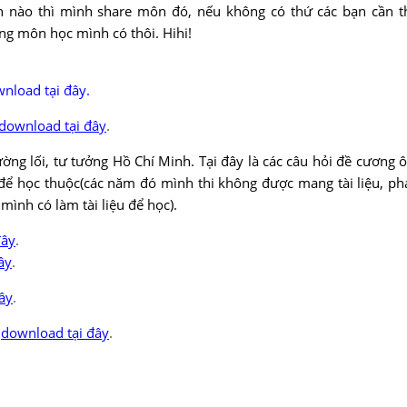
 nào thì mình share môn đó, nếu không có thứ các bạn cần t
g môn học mình có thôi. Hihi!
nload tại đây
.
download tại đây
.
Đường lối, tư tưởng Hồ Chí Minh. Tại đây là các câu hỏi đề cương 
 để học thuộc(các năm đó mình thi không được mang tài liệu, ph
mình có làm tài liệu để học).
đây
.
ây
.
ây
.
download tại đây
.